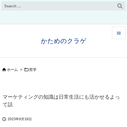

かためのクラゲ

メニュ

サイド


ホーム
>
哲学

前へ

次へ
マーケティングの知識は日常生活にも活かせるよっ

て話
検索

2023年9月18日