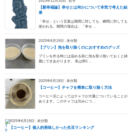
2023年12月10日
:
哲学
【新幸福論】幸せとは何かについて本気で考えた結
果
「幸せ」という言葉は期間に対しても、瞬間に対しても
使われる。期間の場合は、「幸せ ...
2025年6月19日
:
未分類
【プリン】泡を取り除くのにおすすめのグッズ
プリンを作る時には温める前に泡を取り除いておくと綺
麗にできあがります。 私は卵1 ...
2025年6月19日
:
未分類
【コーヒー】チャフを簡単に取り除く方法
コーヒー豆によってはチャフが大量についていることが
あります。このチャフは渋みにつ ...
2025年6月19日
:
未分類
【コーヒー】個人的美味しかった生豆ランキング